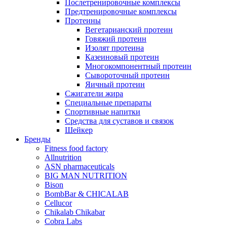
Послетренировочные комплексы
Предтренировочные комплексы
Протеины
Вегетарианский протеин
Говяжий протеин
Изолят протеина
Казеиновый протеин
Многокомпонентный протеин
Сывороточный протеин
Яичный протеин
Сжигатели жира
Специальные препараты
Спортивные напитки
Средства для суставов и связок
Шейкер
Бренды
Fitness food factory
Allnutrition
ASN pharmaceuticals
BIG MAN NUTRITION
Bison
BombBar & CHICALAB
Cellucor
Chikalab Chikabar
Cobra Labs