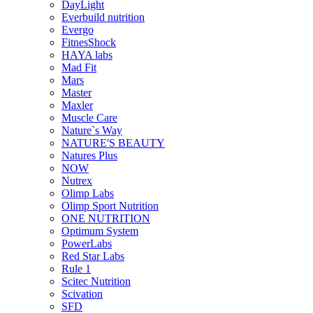
DayLight
Everbuild nutrition
Evergo
FitnesShock
HAYA labs
Mad Fit
Mars
Master
Maxler
Muscle Care
Nature`s Way
NATURE'S BEAUTY
Natures Plus
NOW
Nutrex
Olimp Labs
Olimp Sport Nutrition
ONE NUTRITION
Optimum System
PowerLabs
Red Star Labs
Rule 1
Scitec Nutrition
Scivation
SFD