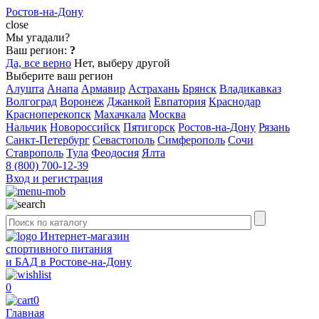
Ростов-на-Дону
close
Мы угадали?
Ваш регион:
?
Да, все верно
Нет, выберу другой
Выберите ваш регион
Алушта
Анапа
Армавир
Астрахань
Брянск
Владикавказ
Волгоград
Воронеж
Джанкой
Евпатория
Краснодар
Красноперекопск
Махачкала
Москва
Нальчик
Новороссийск
Пятигорск
Ростов-на-Дону
Рязань
Санкт-Петербург
Севастополь
Симферополь
Сочи
Ставрополь
Тула
Феодосия
Ялта
8 (800) 700-12-39
Вход и регистрация
Интернет-магазин
спортивного питания
и БАД в Ростове-на-Дону
0
0
Главная