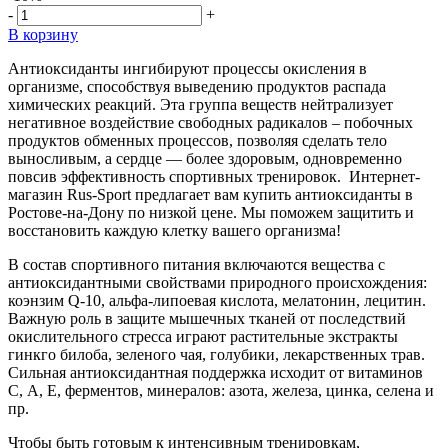
-
+
В корзину
Антиоксиданты ингибируют процессы окисления в
организме, способствуя выведению продуктов распада
химических реакций. Эта группа веществ нейтрализует
негативное воздействие свободных радикалов – побочных
продуктов обменных процессов, позволяя сделать тело
выносливым, а сердце — более здоровым, одновременно
повсив эффективность спортивных тренировок. Интернет-
магазин Rus-Sport предлагает вам купить антиоксиданты в
Ростове-на-Дону по низкой цене. Мы поможем защитить и
восстановить каждую клетку вашего организма!
В состав спортивного питания включаются вещества с
антиоксидантными свойствами природного происхождения:
коэнзим Q-10, альфа-липоевая кислота, мелатонин, лецитин.
Важную роль в защите мышечных тканей от последствий
окислительного стресса играют растительные экстракты
гинкго билоба, зеленого чая, голубики, лекарственных трав.
Сильная антиоксидантная поддержка исходит от витаминов
С, А, Е, ферментов, минералов: азота, железа, цинка, селена и
пр.
Чтобы быть готовым к интенсивным тренировкам,