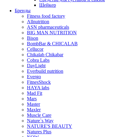
Шейкер
Бренды
Fitness food factory
Allnutrition
ASN pharmaceuticals
BIG MAN NUTRITION
Bison
BombBar & CHICALAB
Cellucor
Chikalab Chikabar
Cobra Labs
DayLight
Everbuild nutrition
Evergo
FitnesShock
HAYA labs
Mad Fit
Mars
Master
Maxler
Muscle Care
Nature`s Way
NATURE'S BEAUTY
Natures Plus