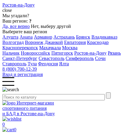
Ростов-на-Дону
close
Мы угадали?
Ваш регион:
?
Да, все верно
Нет, выберу другой
Выберите ваш регион
Алушта
Анапа
Армавир
Астрахань
Брянск
Владикавказ
Волгоград
Воронеж
Джанкой
Евпатория
Краснодар
Красноперекопск
Махачкала
Москва
Нальчик
Новороссийск
Пятигорск
Ростов-на-Дону
Рязань
Санкт-Петербург
Севастополь
Симферополь
Сочи
Ставрополь
Тула
Феодосия
Ялта
8 (800) 700-12-39
Вход и регистрация
Интернет-магазин
спортивного питания
и БАД в Ростове-на-Дону
0
0