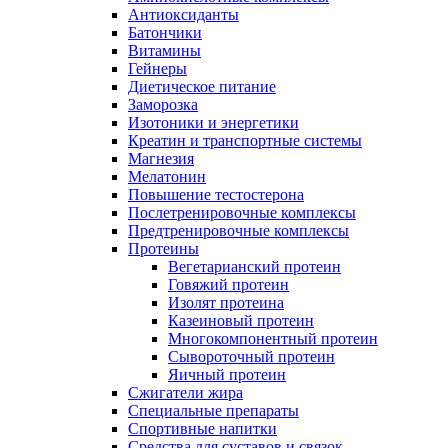
Антиоксиданты
Батончики
Витамины
Гейнеры
Диетическое питание
Заморозка
Изотоники и энергетики
Креатин и транспортные системы
Магнезия
Мелатонин
Повышение тестостерона
Послетренировочные комплексы
Предтренировочные комплексы
Протеины
Вегетарианский протеин
Говяжий протеин
Изолят протеина
Казеиновый протеин
Многокомпонентный протеин
Сывороточный протеин
Яичный протеин
Сжигатели жира
Специальные препараты
Спортивные напитки
Средства для суставов и связок